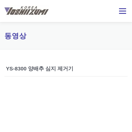
내
용
메뉴
으
로
바
로
회사소개
제품정보
기술자료
온라인문의
동영상
가
기
日本語
ENGLISH
YS-8300 양배추 심지 제거기