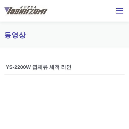
내
용
메뉴
으
로
바
로
회사소개
제품정보
기술자료
온라인문의
동영상
가
기
日本語
ENGLISH
YS-2200W 엽채류 세척 라인