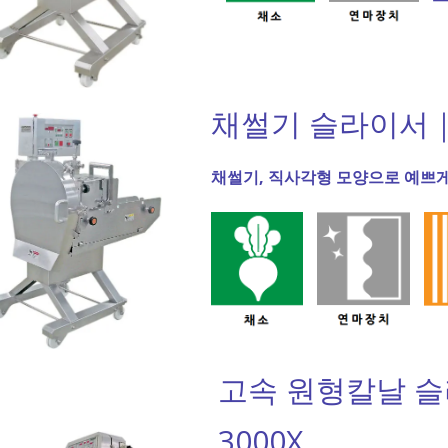
채썰기 슬라이서｜Y
채썰기, 직사각형 모양으로 예쁘게
고속 원형칼날 슬
3000X