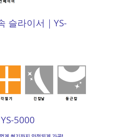
속 슬라이서｜YS-
S-5000
껍게 썰기까지 안정되게 가공!