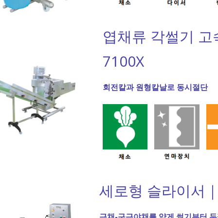
엽채류 각썰기 고
7100X
회전칼과 원형칼날로 동시절단
세로형 슬라이서｜Y
근채-구근야채를 얇게 썰기부터 두