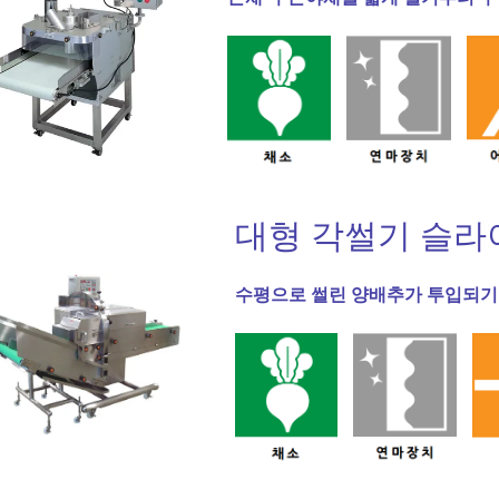
대형 각썰기 슬라이
수평으로 썰린 양배추가 투입되기