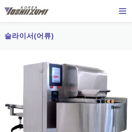
내
용
메뉴
으
로
바
로
회사소개
제품정보
기술자료
온라인문의
슬라이서(어류)
가
기
日本語
ENGLISH