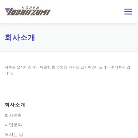
내
용
메뉴
으
로
바
로
회사소개
제품정보
기술자료
온라인문의
회사소개
가
기
日本語
ENGLISH
저희는 요시이즈미의 유일한 한국 법인 지사인 요시이즈미코리아 주식회사 입
니다.
회사소개
회사연혁
사업분야
오시는 길