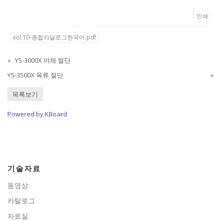
인쇄
vol.10-종합카달로그한국어.pdf
«
YS-3000X 야채 절단
YS-3500X 육류 절단
»
목록보기
Powered by KBoard
기술자료
동영상
카탈로그
자료실