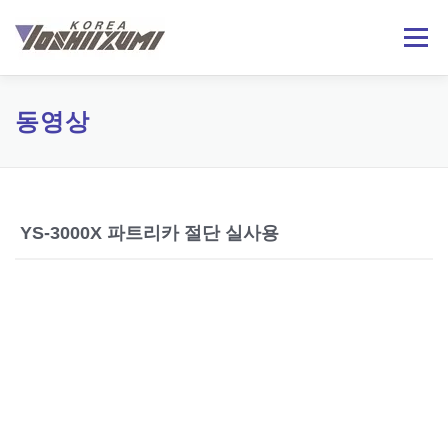
내
용
메뉴
으
로
바
로
회사소개
제품정보
기술자료
온라인문의
동영상
가
기
日本語
ENGLISH
YS-3000X 파트리카 절단 실사용