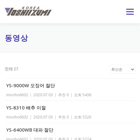
내
용
메뉴
으
로
바
로
회사소개
제품정보
기술자료
온라인문의
동영상
가
기
日本語
ENGLISH
전체 27
YS-9000W 오징어 절단
mooho6632
|
2020.07.03
|
추천 0
|
조회 5438
YS-8310 배추 이절
mooho6632
|
2020.07.03
|
추천 0
|
조회 5326
YS-6400WB 대파 절단
mooho6632
|
2020.07.03
|
추천 0
|
조회 5274