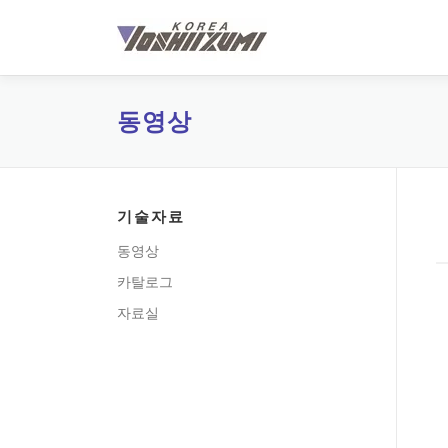
내
용
으
로
바
동영상
로
가
기
기술자료
동영상
카탈로그
자료실