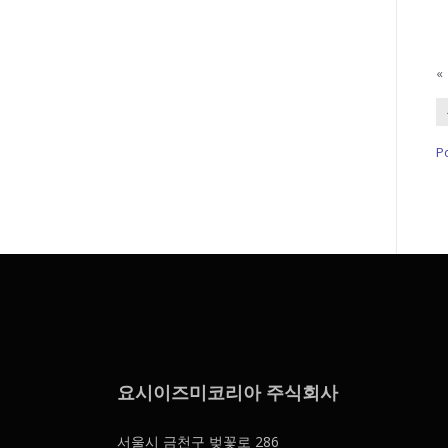
«
P
요시이즈미코리아 주식회사
서울시 금천구 벚꽃로 286