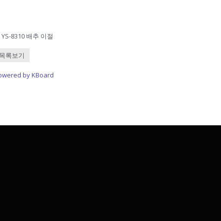
YS-8310 배추 이절
목록보기
owered by KBoard