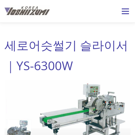
내
용
메뉴
으
로
바
로
회사소개
제품정보
기술자료
온라인문의
가
세로어슷썰기 슬라이서
기
日本語
ENGLISH
｜YS-6300W