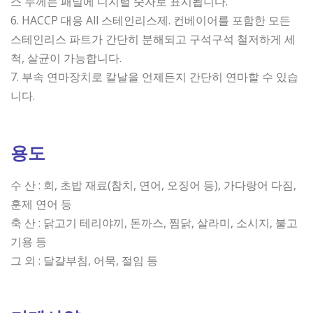
스 두께는 패널에 디지털 숫자로 표시됩니다.
6. HACCP 대응 All 스테인리스제. 컨베이어를 포함한 모든
스테인리스 파트가 간단히 분해되고 구석구석 철저하게 세
척, 살균이 가능합니다.
7. 부속 연마장치로 칼날을 언제든지 간단히 연마할 수 있습
니다.
용도
수 산 : 회, 초밥 재료(참치, 연어, 오징어 등), 가다랑어 다짐,
훈제 연어 등
축 산 : 닭고기 테리야끼, 돈까스, 찜닭, 살라미, 소시지, 불고
기용 등
그 외 : 달걀부침, 어묵, 절임 등